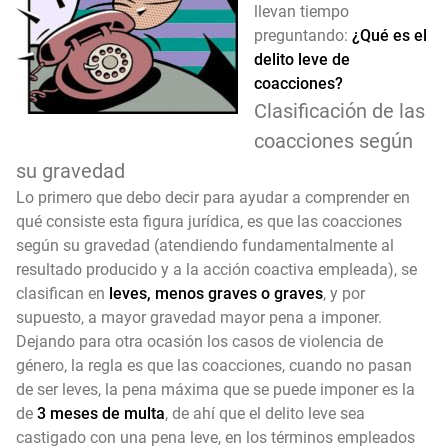
llevan tiempo
LA ATENUANTE DE REPARACIÓN DEL DAÑO: EN 5 PÁRRAFOS
preguntando:
¿Qué es el
delito leve de
¿CUÁNTO PUEDE DURAR UNA INSTRUCCIÓN PENAL?
coacciones?
Clasificación de las
DELITO LEVE DE OCUPACIÓN DE BIENES INMUEBLES. ARTÍCULO 245-2 CP
coacciones según
su gravedad
Lo primero que debo decir para ayudar a comprender en
qué consiste esta figura jurídica, es que las coacciones
según su gravedad (atendiendo fundamentalmente al
resultado producido y a la acción coactiva empleada), se
clasifican en
leves, menos graves o graves
, y por
supuesto, a mayor gravedad mayor pena a imponer.
Dejando para otra ocasión los casos de violencia de
género, la regla es que las coacciones, cuando no pasan
de ser leves, la pena máxima que se puede imponer es la
de
3 meses de multa
, de ahí que el delito leve sea
castigado con una pena leve, en los términos empleados