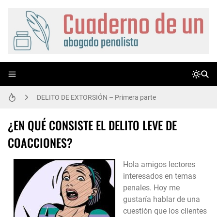
ME HAN LLAMADO DESDE COMISARÍA, ¿QUÉ DEBO HACER?. CONSEJOS PRÁCTICOS.
DELITO DE EXTORSIÓN – Primera parte
DELITO DE EXTORSIÓN - Segunda parte
¿EN QUÉ CONSISTE EL DELITO LEVE DE
COACCIONES?
¿EN QUÉ CONSISTE EL DELITO LEVE DE COACCIONES?
Hola amigos lectores
CASO MARNIE LA LADRONA: CALIFICACIÓN JURÍDICA
interesados en temas
ATENUANTE DE EMBRIAGUEZ
penales. Hoy me
gustaría hablar de una
LA ATENUANTE DE DILACIÓN INDEBIDA. ALCANCE. ¿HAY QUE INVOCARLA O SE APLICA DE OFICIO?
cuestión que los clientes