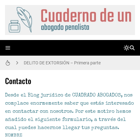
ME HAN LLAMADO DESDE COMISARÍA, ¿QUÉ DEBO HACER?. CONSEJOS PRÁCTICOS.
DELITO DE EXTORSIÓN – Primera parte
DELITO DE EXTORSIÓN - Segunda parte
Contacto
¿EN QUÉ CONSISTE EL DELITO LEVE DE COACCIONES?
Desde el Blog jurídico de CUADRADO ABOGADOS, nos
complace enormemente saber que estás interesado
CASO MARNIE LA LADRONA: CALIFICACIÓN JURÍDICA
en contactar con nosotros. Por este motivo hemos
añadido el siguiente formulario, a través del
ATENUANTE DE EMBRIAGUEZ
cual puedes hacernos llegar tus preguntas.
LA ATENUANTE DE DILACIÓN INDEBIDA. ALCANCE. ¿HAY QUE INVOCARLA O SE APLICA DE OFICIO?
NOMBRE