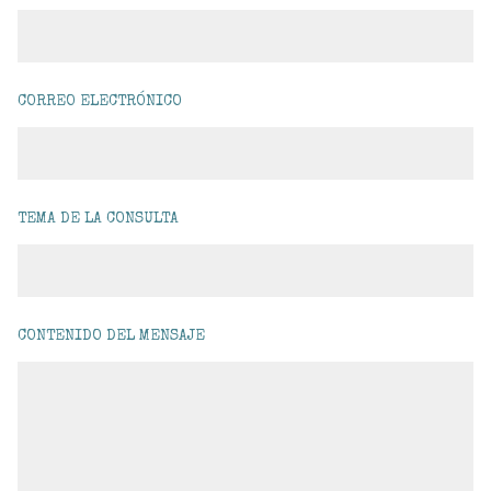
LA ATENUANTE DE REPARACIÓN DEL DAÑO: EN 5 PÁRRAFOS
¿CUÁNTO PUEDE DURAR UNA INSTRUCCIÓN PENAL?
CORREO ELECTRÓNICO
DELITO LEVE DE OCUPACIÓN DE BIENES INMUEBLES. ARTÍCULO 245-2 CP
TEMA DE LA CONSULTA
CONTENIDO DEL MENSAJE